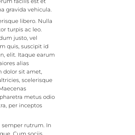
rum facilis est et
a gravida vehicula.
risque libero. Nulla
r turpis ac leo.
dum justo, vel
m quis, suscipit id
n, elit. Itaque earum
iores alias
 dolor sit amet,
ltricies, scelerisque
. Maecenas
n pharetra metus odio
tra, per inceptos
 semper rutrum. In
gue. Cum sociis