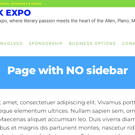
otions, GiveAways & More!!!
K EXPO
po, where literary passion meets the heart of the Allen, Plano, 
INVOLVED
SPONSORSHIP
BUSINESS OPTIONS
CON
Page with NO sidebar
 amet, consectetuer adipiscing elit. Vivamus portti
 neque elementum ultrices. Nullam sapien sem, o
. Maecenas aliquet accumsan leo. Duis viverra dia
ibus et magnis dis parturient montes, nascetur ri