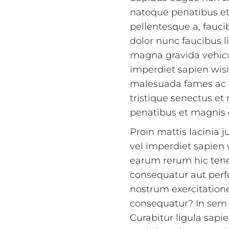
natoque penatibus et 
pellentesque a, fauci
dolor nunc faucibus l
magna gravida vehicul
imperdiet sapien wisi
malesuada fames ac t
tristique senectus et
penatibus et magnis d
Proin mattis lacinia j
vel imperdiet sapien 
earum rerum hic tenet
consequatur aut perf
nostrum exercitatione
consequatur? In sem ju
Curabitur ligula sapien