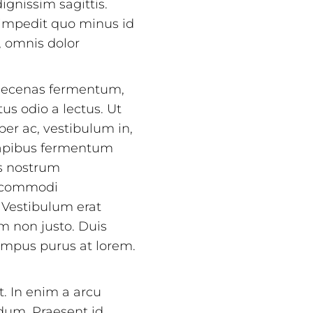
dignissim sagittis.
 impedit quo minus id
 omnis dolor
Maecenas fermentum,
us odio a lectus. Ut
er ac, vestibulum in,
dapibus fermentum
s nostrum
ea commodi
 Vestibulum erat
m non justo. Duis
mpus purus at lorem.
t. In enim a arcu
dum. Praesent id