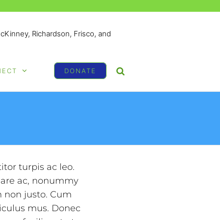
McKinney, Richardson, Frisco, and
NECT
DONATE
tor turpis ac leo.
rnare ac, nonummy
m non justo. Cum
diculus mus. Donec