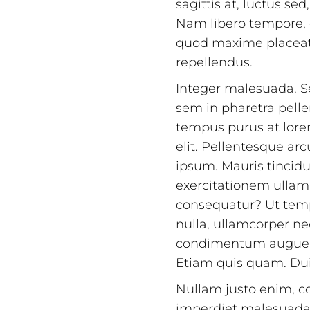
sagittis at, luctus sed
Nam libero tempore, 
quod maxime placeat 
repellendus.
Integer malesuada. 
sem in pharetra pellen
tempus purus at lore
elit. Pellentesque a
ipsum. Mauris tincid
exercitationem ullam 
consequatur? Ut temp
nulla, ullamcorper ne
condimentum augue i
Etiam quis quam. Dui
Nullam justo enim, co
imperdiet malesuada.