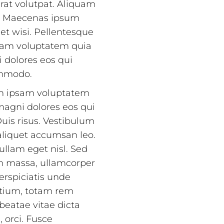
erat volutpat. Aliquam
ci. Maecenas ipsum
et wisi. Pellentesque
sam voluptatem quia
i dolores eos qui
ommodo.
im ipsam voluptatem
 magni dolores eos qui
uis risus. Vestibulum
aliquet accumsan leo.
ullam eget nisl. Sed
um massa, ullamcorper
perspiciatis unde
ntium, totam rem
 beatae vitae dicta
, orci. Fusce