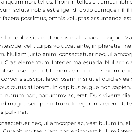
, aliquam non, tellus. Proin in tellus sit amet nibh 
cum soluta nobis est eligendi optio cumque nihil
facere possimus, omnis voluptas assumenda est,
Sed ac dolor sit amet purus malesuada congue. 
tesque, velit turpis volutpat ante, in pharetra met
m. Nullam justo enim, consectetuer nec, ullamcorp
rcu. Cras elementum. Integer malesuada. Nullam 
unt sem sed arcu. Ut enim ad minima veniam, qui
corporis suscipit laboriosam, nisi ut aliquid ex 
us purus at lorem. In dapibus augue non sapien.
c, rutrum non, nonummy ac, erat. Duis viverra dia
d magna semper rutrum. Integer in sapien. Ut te
s pulvinar.
nsectetuer nec, ullamcorper ac, vestibulum in, eli
 Curabitur vitae diam non enim vestibulum inter