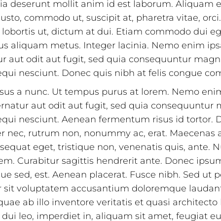
icia deserunt mollit anim id est laborum. Aliquam 
 justo, commodo ut, suscipit at, pharetra vitae, or
u lobortis ut, dictum at dui. Etiam commodo dui eg
us aliquam metus. Integer lacinia. Nemo enim ip
ur aut odit aut fugit, sed quia consequuntur magn
equi nesciunt. Donec quis nibh at felis congue c
isus a nunc. Ut tempus purus at lorem. Nemo en
ernatur aut odit aut fugit, sed quia consequuntur
qui nesciunt. Aenean fermentum risus id tortor. D
per nec, rutrum non, nonummy ac, erat. Maecenas 
sequat eget, tristique non, venenatis quis, ante. N
em. Curabitur sagittis hendrerit ante. Donec ips
sque sed, est. Aenean placerat. Fusce nibh. Sed ut 
or sit voluptatem accusantium doloremque lauda
ae ab illo inventore veritatis et quasi architecto
dui leo, imperdiet in, aliquam sit amet, feugiat eu