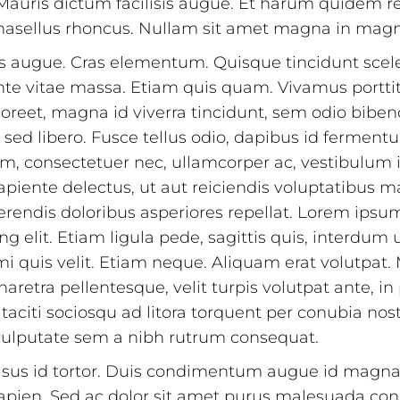
. Mauris dictum facilisis augue. Et harum quidem re
 Phasellus rhoncus. Nullam sit amet magna in magn
is augue. Cras elementum. Quisque tincidunt scele
nte vitae massa. Etiam quis quam. Vivamus porttito
aoreet, magna id viverra tincidunt, sem odio biben
 sed libero. Fusce tellus odio, dapibus id fermentu
im, consectetuer nec, ullamcorper ac, vestibulum i
apiente delectus, ut aut reiciendis voluptatibus ma
rendis doloribus asperiores repellat. Lorem ipsum
g elit. Etiam ligula pede, sagittis quis, interdum u
i quis velit. Etiam neque. Aliquam erat volutpat
retra pellentesque, velit turpis volutpat ante, i
 taciti sociosqu ad litora torquent per conubia nos
ulputate sem a nibh rutrum consequat.
sus id tortor. Duis condimentum augue id magna
pien. Sed ac dolor sit amet purus malesuada con