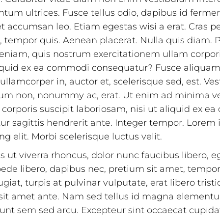
tum ultrices. Fusce tellus odio, dapibus id fermen
t accumsan leo. Etiam egestas wisi a erat. Cras p
, tempor quis. Aenean placerat. Nulla quis diam. 
niam, quis nostrum exercitationem ullam corpori
aliquid ex ea commodi consequatur? Fusce aliqua
lamcorper in, auctor et, scelerisque sed, est. Ves
rum non, nonummy ac, erat. Ut enim ad minima v
corporis suscipit laboriosam, nisi ut aliquid ex 
r sagittis hendrerit ante. Integer tempor. Lorem 
g elit. Morbi scelerisque luctus velit.
 ut viverra rhoncus, dolor nunc faucibus libero, eg
pede libero, dapibus nec, pretium sit amet, tempo
giat, turpis at pulvinar vulputate, erat libero tristi
sit amet ante. Nam sed tellus id magna elementum
unt sem sed arcu. Excepteur sint occaecat cupida