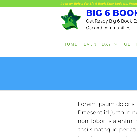
Register Below for Big 6 Book Expo Updates, Prom
BIG 6 BOO
Get Ready Big 6 Book Ex
Garland communities
HOME
EVENT DAY
GET 
Lorem ipsum dolor sit
Praesent id justo in
non, lobortis a enim
sociis natoque penat