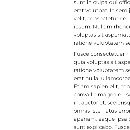
sunt in culpa qui off
erat volutpat. In sem
velit, consectetuer e
ipsum. Nullam rhonc
voluptas sit aspernat
ratione voluptatem s
Fusce consectetuer r
quia voluptas sit asp
ratione voluptatem se
erat nulla, ullamcor
Etiam sapien elit, con
convallis magna eu s
in, auctor et, sceleri
omnis iste natus err
aperiam, eaque ipsa qu
sunt explicabo. Fusce 