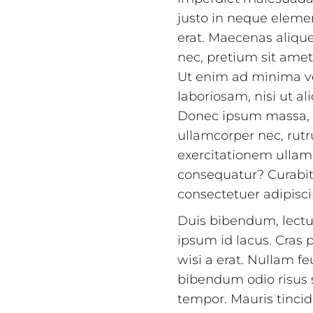
justo in neque elemen
erat. Maecenas alique
nec, pretium sit amet
Ut enim ad minima ve
laboriosam, nisi ut 
Donec ipsum massa, ul
ullamcorper nec, rut
exercitationem ullam 
consequatur? Curabitu
consectetuer adipiscin
Duis bibendum, lectus
ipsum id lacus. Cras 
wisi a erat. Nullam feu
bibendum odio risus 
tempor. Mauris tincid