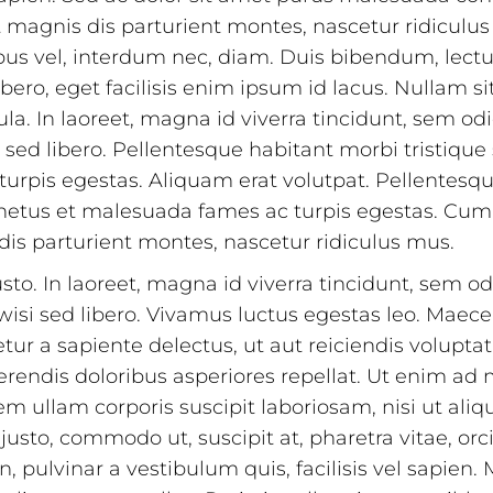
magnis dis parturient montes, nascetur ridiculus 
bus vel, interdum nec, diam. Duis bibendum, lectu
ibero, eget facilisis enim ipsum id lacus. Nullam 
a. In laoreet, magna id viverra tincidunt, sem od
 sed libero. Pellentesque habitant morbi tristique
urpis egestas. Aliquam erat volutpat. Pellentesq
 netus et malesuada fames ac turpis egestas. Cum
is parturient montes, nascetur ridiculus mus.
usto. In laoreet, magna id viverra tincidunt, sem 
wisi sed libero. Vivamus luctus egestas leo. Maec
ur a sapiente delectus, ut aut reiciendis voluptat
erendis doloribus asperiores repellat. Ut enim ad
m ullam corporis suscipit laboriosam, nisi ut ali
sto, commodo ut, suscipit at, pharetra vitae, orci
, pulvinar a vestibulum quis, facilisis vel sapien. M