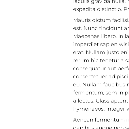
iaculis gravida nulla
expedita distinctio.
Mauris dictum facilis
est. Nunc tincidunt a
Maecenas libero. In l
imperdiet sapien wisi
erat. Nullam justo en
rerum hic tenetur a s
consequatur aut perfe
consectetuer adipiscin
eu. Nullam faucibus m
fermentum, sem in pha
a lectus. Class aptent
hymenaeos. Integer v
Aenean fermentum ri
dapibus augue non sa